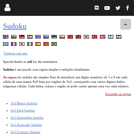
Sudoku
Traduzir este site.
Special thanks to
zeli
for the translation
Sudoku
é um puzzle com regras simples e soluções desafiantes.
As regras
do sudoku são simples Tens de introduzir um dígito numérico de 1 a 9 em cada
célula de uma matriz 9x9 feita por regiões de 3x3, começando com vários dígitos dados
nalgumas células. Cada linha, coluna e região só pode conter apenas uma vez cada número.
Esconder as regras
3x3 Básico Sudoku
3x3 Fácil Sudoku
3x3 Intermédio Sudoku
3x3 Avançado Sudoku
3x3 Extremo Sudoku