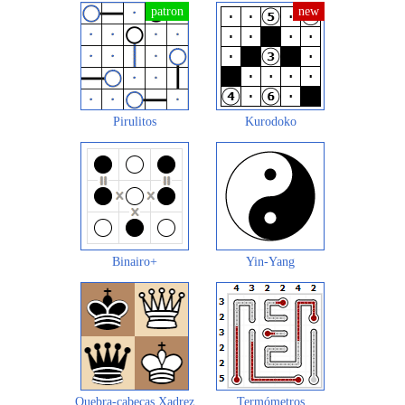
Pirulitos
Kurodoko
Binairo+
Yin-Yang
Quebra-cabeças Xadrez
Termómetros