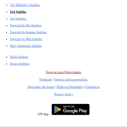
3x3 Diabólico Sudoku
3x4 Sudoku
4x4 Sudoku
Especial do Dia Sudoku
Especial da Semana Sudoku
Especial do Mês Sudoku
Daily Sandwich Sudoku
Killer Sudoku
Jigsaw Sudoku
Torne-se num Patrocinador
Feedback
|
Quebra-cabeça específico
Impressão em massa
|
Melhores Resultados
|
Estatísticas
Privacy Policy
iOS App