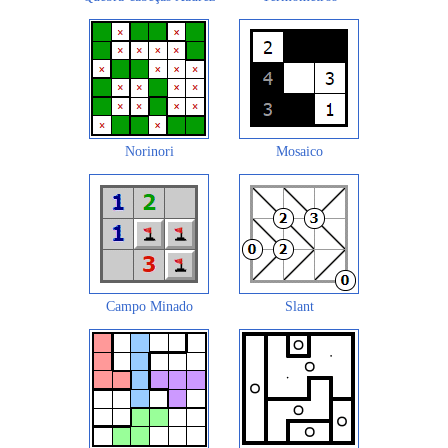
Norinori
Mosaico
Campo Minado
Slant