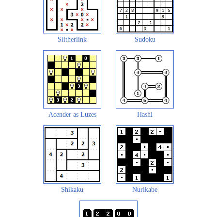
Slitherlink
Sudoku
Acender as Luzes
Hashi
Shikaku
Nurikabe